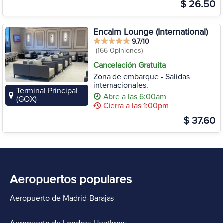
$ 26.50
Encalm Lounge (International)
9.7/10
(166 Opiniones)
Cancelación Gratuita
Zona de embarque - Salidas
internacionales.
Terminal Principal
Abre a las 6:00am
(GOX)
Cierra a las 1:00pm
$ 37.60
Aeropuertos populares
Aeropuerto de Madrid-Barajas