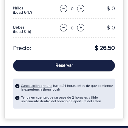
$ 0
Niños
−
+
(Edad 6-17)
$ 0
Bebés
−
+
(Edad 0-5)
Precio:
$ 26.50
Reservar
Cancelación gratuita
hasta 24 horas antes de que comience
la experiencia (hora local)
Tenga en cuenta que su pase de 2 horas
es válido
únicamente dentro del horario de apertura del salón