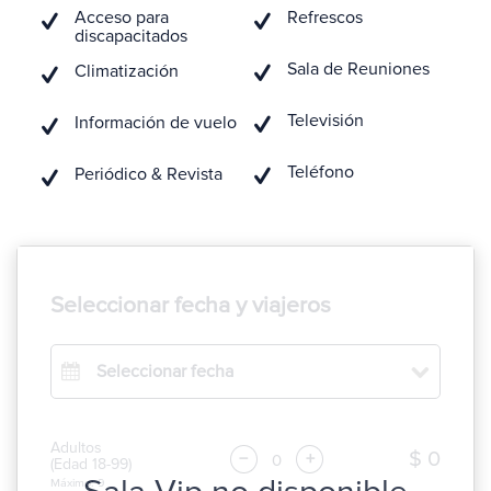
Acceso para
Refrescos
discapacitados
Sala de Reuniones
Climatización
Televisión
Información de vuelo
Teléfono
Periódico & Revista
Seleccionar fecha y viajeros
Seleccionar fecha
Adultos
$ 0
−
+
(Edad 18-99)
Máximo: 9