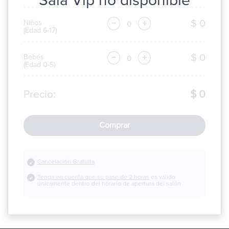
Sala Vip no disponible
$ 0
Niños
−
+
(Edad 6-17)
$ 0
Bebés
−
+
(Edad 0-5)
Precio:
$ 0
Comprar
Cancelación Gratuita
Tenga en cuenta que su pase de 2 horas
es válido
únicamente dentro del horario de apertura del salón