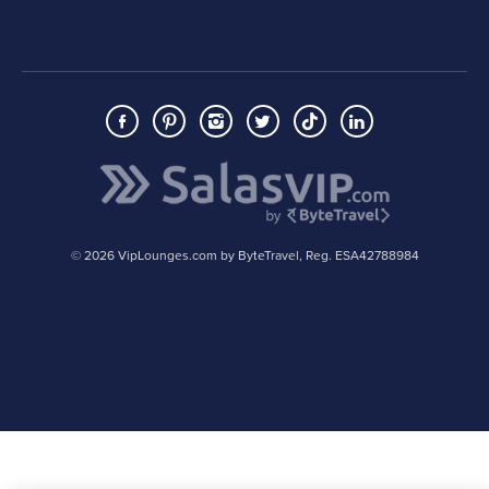
© 2026 VipLounges.com by ByteTravel, Reg. ESA42788984