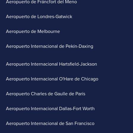
Aeropuerto de Fráncfort del Meno
Aeropuerto de Londres-Gatwick
Aeropuerto de Melbourne
Aeropuerto Internacional de Pekín-Daxing
Aeropuerto Internacional Hartsfield-Jackson
Aeropuerto Internacional O'Hare de Chicago
Aeropuerto Charles de Gaulle de París
Aeropuerto Internacional Dallas-Fort Worth
Aeropuerto Internacional de San Francisco