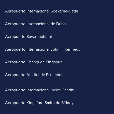
Aeropuerto Internacional Soekarno-Hatta
Aeropuerto Internacional de Dubái
Aeropuerto Suvarnabhumi
Aeropuerto Internacional John F. Kennedy
Aeropuerto Changi de Singapur
Aeropuerto Atatürk de Estambul
Aeropuerto Internacional Indira Gandhi
Aeropuerto Kingsford Smith de Sídney