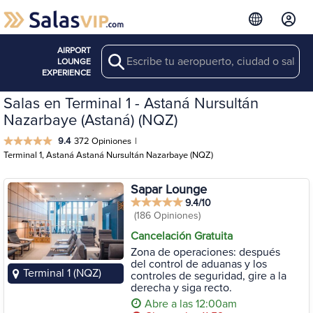
AIRPORT
Search
LOUNGE
EXPERIENCE
Salas en Terminal 1 - Astaná Nursultán
Nazarbaye (Astaná) (NQZ)
9.4
372 Opiniones
|
Terminal 1, Astaná Astaná Nursultán Nazarbaye (NQZ)
Sapar Lounge
9.4/10
(186 Opiniones)
Cancelación Gratuita
Zona de operaciones: después
del control de aduanas y los
Terminal 1 (NQZ)
controles de seguridad, gire a la
derecha y siga recto.
Abre a las 12:00am